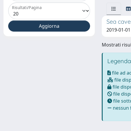
Risultati/Pagina
Sea caves
2019-01-01 F
Mostrati risul
Legenda
file ad 
file dis
file disp
file disp
file sot
nessun f