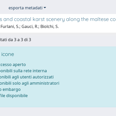
esporta metadati
 and coastal karst scenery along the maltese coa
urlani, S.; Gauci, R.; Biolchi, S.
tati da 3 a 3 di 3
 icone
accesso aperto
ponibili sulla rete interna
onibili agli utenti autorizzati
onibili solo agli amministratori
to embargo
ile disponibile