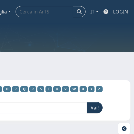
glia
IT
LOGIN
O
P
Q
R
S
T
U
V
W
X
Y
Z