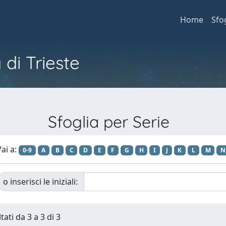
Home
Sfo
 di Trieste
Sfoglia per Serie
ai a:
0-9
A
B
C
D
E
F
G
H
I
J
K
L
M
N
o inserisci le iniziali:
tati da 3 a 3 di 3