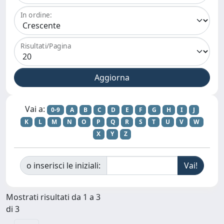
In ordine:
Risultati/Pagina
Vai a:
0-9
A
B
C
D
E
F
G
H
I
J
K
L
M
N
O
P
Q
R
S
T
U
V
W
X
Y
Z
o inserisci le iniziali:
Mostrati risultati da 1 a 3
di 3