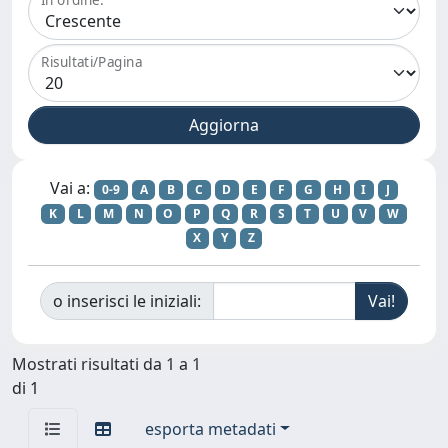
Risultati/Pagina
Vai a:
0-9
A
B
C
D
E
F
G
H
I
J
K
L
M
N
O
P
Q
R
S
T
U
V
W
X
Y
Z
o inserisci le iniziali:
Mostrati risultati da 1 a 1
di 1
esporta metadati