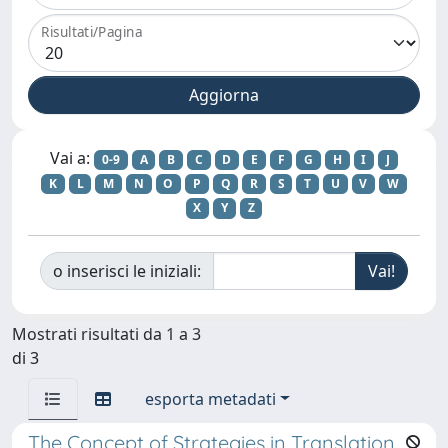
Risultati/Pagina
Vai a:
0-9
A
B
C
D
E
F
G
H
I
J
K
L
M
N
O
P
Q
R
S
T
U
V
W
X
Y
Z
o inserisci le iniziali:
Mostrati risultati da 1 a 3
di 3
esporta metadati
The Concept of Strategies in Translation