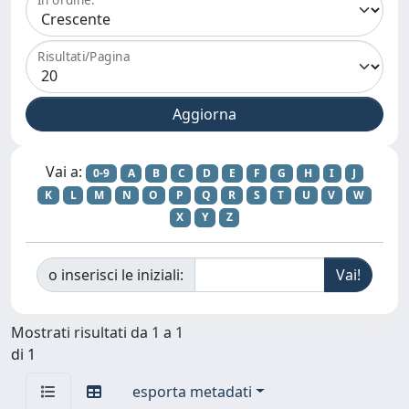
Risultati/Pagina
Vai a:
0-9
A
B
C
D
E
F
G
H
I
J
K
L
M
N
O
P
Q
R
S
T
U
V
W
X
Y
Z
o inserisci le iniziali:
Mostrati risultati da 1 a 1
di 1
esporta metadati