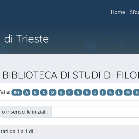
Home
Sfo
 di Trieste
ie BIBLIOTECA DI STUDI DI F
ai a:
0-9
A
B
C
D
E
F
G
H
I
J
K
L
M
N
o inserisci le iniziali:
tati da 1 a 1 di 1