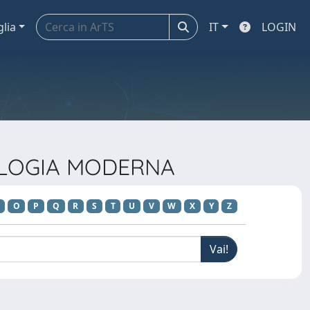
glia
IT
LOGIN
ILOLOGIA MODERNA
O
P
Q
R
S
T
U
V
W
X
Y
Z