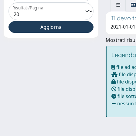
Risultati/Pagina
Ti devo t
2021-01-01 
Mostrati risul
Legenda
file ad 
file dis
file disp
file disp
file sot
nessun f