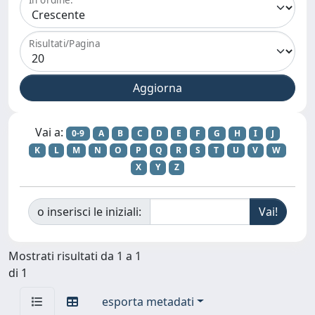
Risultati/Pagina
Vai a:
0-9
A
B
C
D
E
F
G
H
I
J
K
L
M
N
O
P
Q
R
S
T
U
V
W
X
Y
Z
o inserisci le iniziali:
Mostrati risultati da 1 a 1
di 1
esporta metadati