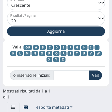
Risultati/Pagina
Vai a:
0-9
A
B
C
D
E
F
G
H
I
J
K
L
M
N
O
P
Q
R
S
T
U
V
W
X
Y
Z
o inserisci le iniziali:
Mostrati risultati da 1 a 1
di 1
esporta metadati