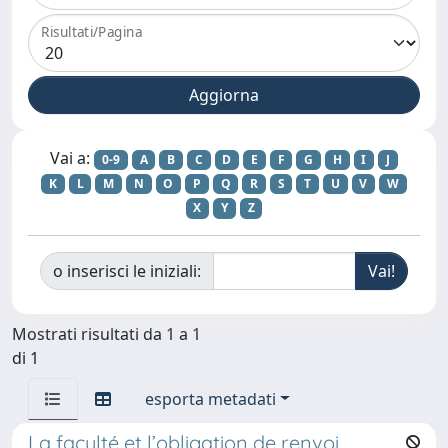
Risultati/Pagina
Vai a:
0-9
A
B
C
D
E
F
G
H
I
J
K
L
M
N
O
P
Q
R
S
T
U
V
W
X
Y
Z
o inserisci le iniziali:
Mostrati risultati da 1 a 1
di 1
esporta metadati
La faculté et l’obligation de renvoi