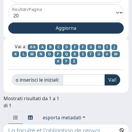
Risultati/Pagina
Vai a:
0-9
A
B
C
D
E
F
G
H
I
J
K
L
M
N
O
P
Q
R
S
T
U
V
W
X
Y
Z
o inserisci le iniziali:
Mostrati risultati da 1 a 1
di 1
esporta metadati
La faculté et l’obligation de renvoi