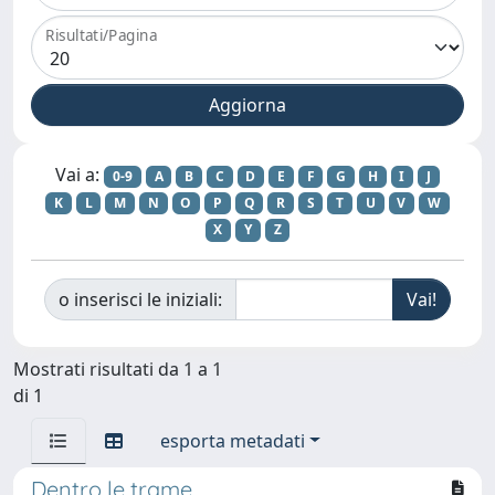
Risultati/Pagina
Vai a:
0-9
A
B
C
D
E
F
G
H
I
J
K
L
M
N
O
P
Q
R
S
T
U
V
W
X
Y
Z
o inserisci le iniziali:
Mostrati risultati da 1 a 1
di 1
esporta metadati
Dentro le trame