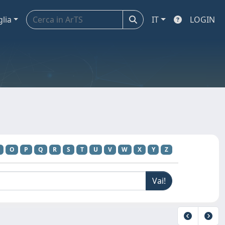
glia
IT
LOGIN
O
P
Q
R
S
T
U
V
W
X
Y
Z