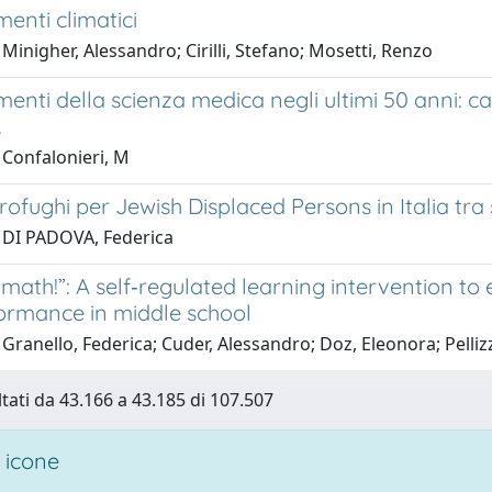
enti climatici
Minigher, Alessandro; Cirilli, Stefano; Mosetti, Renzo
menti della scienza medica negli ultimi 50 anni:
.
 Confalonieri, M
rofughi per Jewish Displaced Persons in Italia tra 
 DI PADOVA, Federica
 math!”: A self‐regulated learning intervention t
ormance in middle school
Granello, Federica; Cuder, Alessandro; Doz, Eleonora; Pelli
ltati da 43.166 a 43.185 di 107.507
 icone