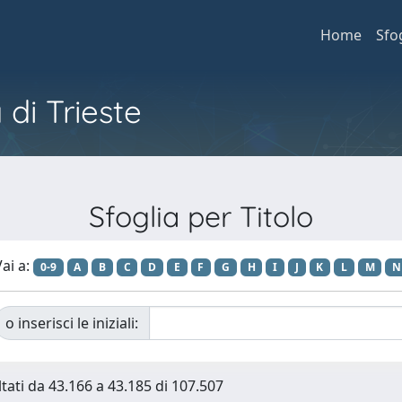
Home
Sfo
 di Trieste
Sfoglia per Titolo
ai a:
0-9
A
B
C
D
E
F
G
H
I
J
K
L
M
N
o inserisci le iniziali:
ltati da 43.166 a 43.185 di 107.507