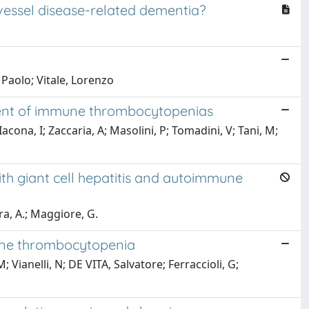
 vessel disease-related dementia?
 Paolo; Vitale, Lorenzo
tment of immune thrombocytopenias
acona, I; Zaccaria, A; Masolini, P; Tomadini, V; Tani, M;
ith giant cell hepatitis and autoimmune
ra, A.; Maggiore, G.
mune thrombocytopenia
 Vianelli, N; DE VITA, Salvatore; Ferraccioli, G;