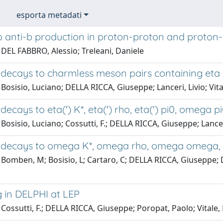
esporta metadati
b anti-b production in proton-proton and proton-
DEL FABBRO, Alessio; Treleani, Daniele
decays to charmless meson pairs containing eta 
Bosisio, Luciano; DELLA RICCA, Giuseppe; Lanceri, Livio; Vit
ecays to eta(') K*, eta(') rho, eta(') pi0, omega pi
Bosisio, Luciano; Cossutti, F.; DELLA RICCA, Giuseppe; Lancer
decays to omega K*, omega rho, omega omega,
Bomben, M; Bosisio, L; Cartaro, C; DELLA RICCA, Giuseppe; Di
g in DELPHI at LEP
Cossutti, F.; DELLA RICCA, Giuseppe; Poropat, Paolo; Vitale