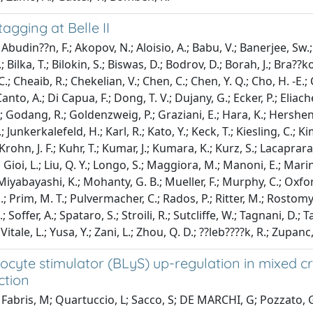
tagging at Belle II
budin??n, F.; Akopov, N.; Aloisio, A.; Babu, V.; Banerjee, Sw.; 
.; Bilka, T.; Bilokin, S.; Biswas, D.; Bodrov, D.; Borah, J.; Bra
C.; Cheaib, R.; Chekelian, V.; Chen, C.; Chen, Y. Q.; Cho, H. -E.;
Canto, A.; Di Capua, F.; Dong, T. V.; Dujany, G.; Ecker, P.; Eliache
; Godang, R.; Goldenzweig, P.; Graziani, E.; Hara, K.; Hershenh
; Junkerkalefeld, H.; Karl, R.; Kato, Y.; Keck, T.; Kiesling, C.; 
 Krohn, J. F.; Kuhr, T.; Kumar, J.; Kumara, K.; Kurz, S.; Lacaprara
Li Gioi, L.; Liu, Q. Y.; Longo, S.; Maggiora, M.; Manoni, E.; Marin
Miyabayashi, K.; Mohanty, G. B.; Mueller, F.; Murphy, C.; Oxford, 
; Prim, M. T.; Pulvermacher, C.; Rados, P.; Ritter, M.; Rostomyan,
.; Soffer, A.; Spataro, S.; Stroili, R.; Sutcliffe, W.; Tagnani, D.
 Vitale, L.; Yusa, Y.; Zani, L.; Zhou, Q. D.; ??leb????k, R.; Zupanc,
cyte stimulator (BLyS) up-regulation in mixed c
ction
Fabris, M; Quartuccio, L; Sacco, S; DE MARCHI, G; Pozzato, G