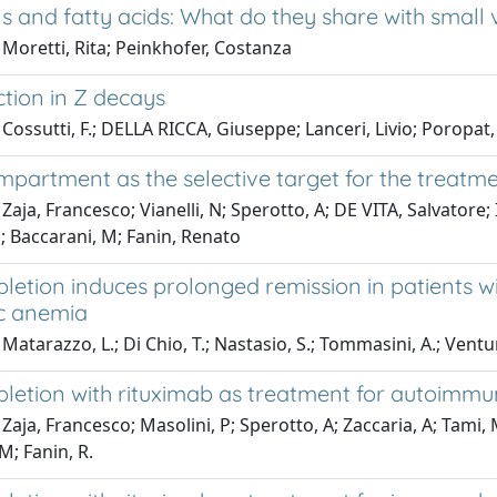
s and fatty acids: What do they share with small
Moretti, Rita; Peinkhofer, Costanza
tion in Z decays
Cossutti, F.; DELLA RICCA, Giuseppe; Lanceri, Livio; Poropat,
ompartment as the selective target for the trea
Zaja, Francesco; Vianelli, N; Sperotto, A; DE VITA, Salvatore; I
l; Baccarani, M; Fanin, Renato
pletion induces prolonged remission in patients w
c anemia
Matarazzo, L.; Di Chio, T.; Nastasio, S.; Tommasini, A.; Ventu
epletion with rituximab as treatment for autoim
Zaja, Francesco; Masolini, P; Sperotto, A; Zaccaria, A; Tami, M;
M; Fanin, R.