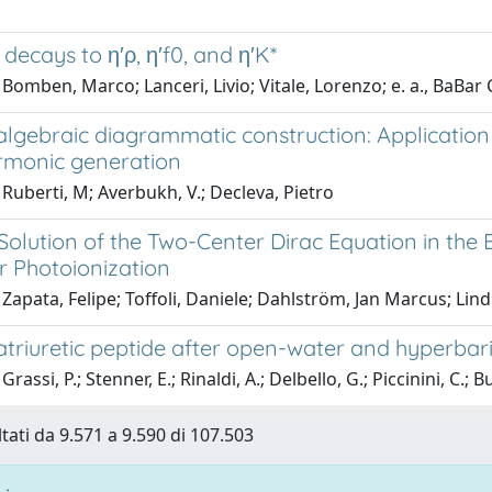
ecays to η′ρ, η′f0, and η′K*
Bomben, Marco; Lanceri, Livio; Vitale, Lorenzo; e. a., BaBar
algebraic diagrammatic construction: Application
rmonic generation
Ruberti, M; Averbukh, V.; Decleva, Pietro
Solution of the Two-Center Dirac Equation in the E
r Photoionization
Zapata, Felipe; Toffoli, Daniele; Dahlström, Jan Marcus; Lin
atriuretic peptide after open-water and hyperba
rassi, P.; Stenner, E.; Rinaldi, A.; Delbello, G.; Piccinini, C.; Bu
ltati da 9.571 a 9.590 di 107.503