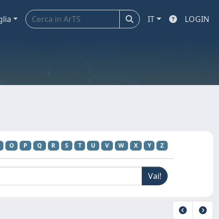
glia
IT
LOGIN
O
P
Q
R
S
T
U
V
W
X
Y
Z