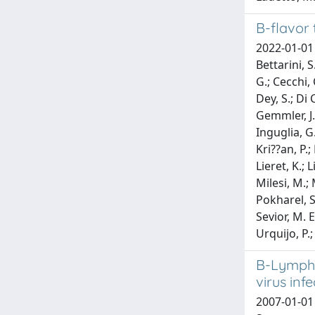
B-flavor 
2022-01-01 A
Bettarini, S
G.; Cecchi, 
Dey, S.; Di 
Gemmler, J.
Inguglia, G.
Kri??an, P.;
Lieret, K.; 
Milesi, M.; 
Pokharel, S.
Sevior, M. E
Urquijo, P.;
B-Lympho
virus infe
2007-01-01 