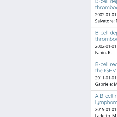
B-cell d
thrombo
2002-01-01 
Salvatore; 
B-cell d
thrombo
2002-01-01 
Fanin, R.
B-cell re
the IGHV
2011-01-01 
Gabriele; M
A B-cell 
lymphoma
2019-01-01 D
Ladetto, M.