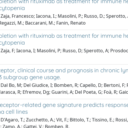
epletion with rituximab as treatment for immune 
cytopenia
Zaja, Francesco; Iacona, I.; Masolini, P.; Russo, D.; Sperotto,
Regazzi, M.; Baccarani, M.; Fanin, Renato
epletion with rituximab as treatment for immune 
cytopenia
Zaja, F; Iacona, I; Masolini, P; Russo, D; Sperotto, A; Prosdoc
ceptor, clinical course and prognosis in chronic 
3 subgroup gene usage.
Dal Bo, M; Del Giudice, I; Bomben, R; Capello, D; Bertoni, F; F
arasca, R; Efremov, Dg; Guarini, A; Del Poeta, G; Foà, R; Gaid
receptor-related gene signature predicts response 
 cell lines
'Agaro, T.; Zucchetto, A.; Vit, F.; Bittolo, T.; Tissino, E.; Rossi,
; Zamo, A.; Gattei, V.; Bomben, R.