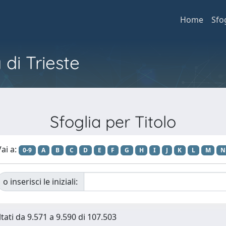
Home
Sfo
 di Trieste
Sfoglia per Titolo
ai a:
0-9
A
B
C
D
E
F
G
H
I
J
K
L
M
N
o inserisci le iniziali:
ltati da 9.571 a 9.590 di 107.503