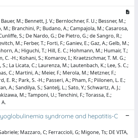
Bauer, M.; Bennett, J. V.; Bernlochner, F. U.; Bessner, M.;
??ko, M.; Branchini, P.; Budano, A.; Campajola, M.; Casarosa,
 Cunliffe, S.; De Nardo, G.; De Pietro, G.; de Sangro, R.;
vitch, M.; Ferber, T.; Forti, F.; Ganiev, E.; Gaz, A.; Gelb, M.;
orn, A.; Higuchi, T.; Hill, E. C.; Hohmann, M.; Humair, T.;
Kim, C. -H.; Kohani, S.; Komarov, I.; Kraetzschmar, T. M. G.;
, S.; La Licata, C.; Laurenza, M.; Lautenbach, K.; Lee, S. C.;
as, C.; Martini, A.; Meier, F.; Merola, M.; Metzner, F.;
E. R.; Park, S. -H.; Passeri, A.; Pham, F.; Piilonen, L. E.;
 A.; Sandilya, S.; Santelj, L.; Sato, Y.; Schwartz, A. J.;
; Takizawa, M.; Tamponi, U.; Tenchini, F.; Torassa, E.;
 A.
ryoglobulinemia syndrome and hepatitis-C
abriele; Mazzaro, C; Ferraccioli, G; Migone, Ts; DE VITA,