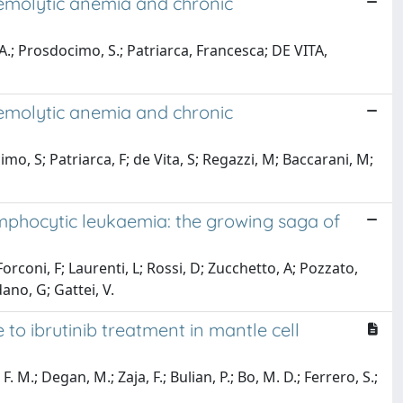
hemolytic anemia and chronic
 A.; Prosdocimo, S.; Patriarca, Francesca; DE VITA,
hemolytic anemia and chronic
imo, S; Patriarca, F; de Vita, S; Regazzi, M; Baccarani, M;
lymphocytic leukaemia: the growing saga of
orconi, F; Laurenti, L; Rossi, D; Zucchetto, A; Pozzato,
ano, G; Gattei, V.
to ibrutinib treatment in mantle cell
 F. M.; Degan, M.; Zaja, F.; Bulian, P.; Bo, M. D.; Ferrero, S.;