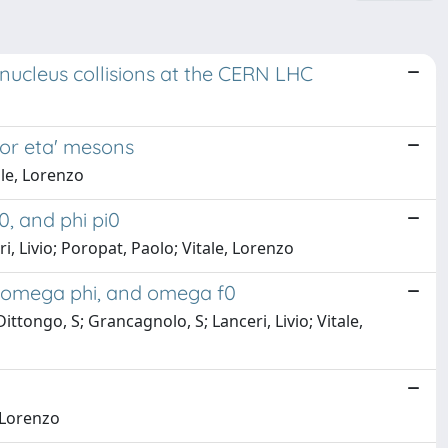
nucleus collisions at the CERN LHC
or eta' mesons
ale, Lorenzo
0, and phi pi0
i, Livio; Poropat, Paolo; Vitale, Lorenzo
 omega phi, and omega f0
ttongo, S; Grancagnolo, S; Lanceri, Livio; Vitale,
, Lorenzo