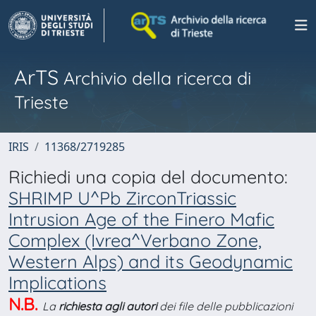
ArTS
Archivio della ricerca di
Trieste
IRIS
11368/2719285
Richiedi una copia del documento:
SHRIMP U^Pb ZirconTriassic
Intrusion Age of the Finero Mafic
Complex (Ivrea^Verbano Zone,
Western Alps) and its Geodynamic
Implications
N.B.
La
richiesta agli autori
dei file delle pubblicazioni