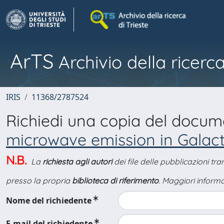
ArTS
Archivio della ricerca
IRIS
11368/2787524
Richiedi una copia del docu
microwave emission in Galact
N.B.
La
richiesta agli autori
dei file delle pubblicazioni tr
presso la propria
biblioteca di riferimento
. Maggiori informa
Nome del richiedente
E-mail del richiedente