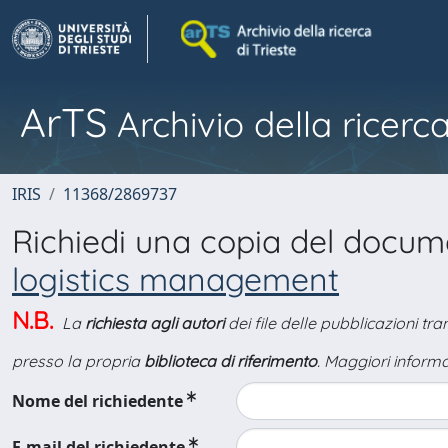
ArTS
Archivio della ricerca
IRIS
11368/2869737
Richiedi una copia del docu
logistics management
N.B.
La
richiesta agli autori
dei file delle pubblicazioni tr
presso la propria
biblioteca di riferimento
. Maggiori informa
Nome del richiedente
E-mail del richiedente