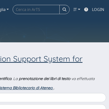
glia
IT
LOGIN
sion Support System for
ntifica
. La
prenotazione dei libri di testo
va effettuata
Sistema Bibliotecario di Ateneo
.