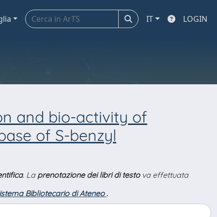
glia
IT
LOGIN
on and bio-activity of
 base of S-benzyl
ntifica
. La
prenotazione dei libri di testo
va effettuata
Sistema Bibliotecario di Ateneo
.