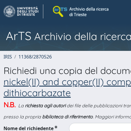
ArTS
Archivio della ricerca
IRIS
11368/2870526
Richiedi una copia del docu
nickel(II) and copper(II) com
dithiocarbazate
N.B.
La
richiesta agli autori
dei file delle pubblicazioni tr
presso la propria
biblioteca di riferimento
. Maggiori informa
Nome del richiedente