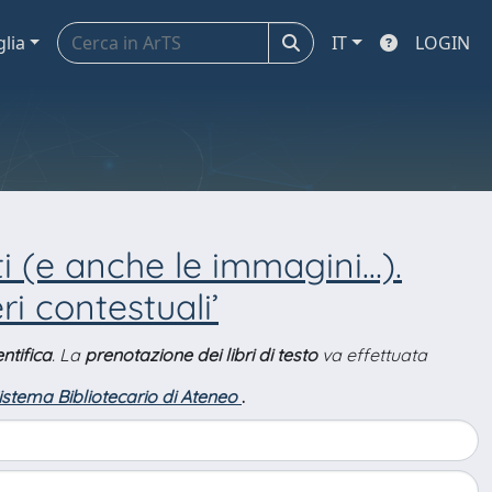
glia
IT
LOGIN
i (e anche le immagini…).
ri contestuali’
ntifica
. La
prenotazione dei libri di testo
va effettuata
Sistema Bibliotecario di Ateneo
.