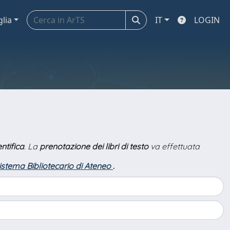
glia
IT
LOGIN
ntifica
. La
prenotazione dei libri di testo
va effettuata
Sistema Bibliotecario di Ateneo
.