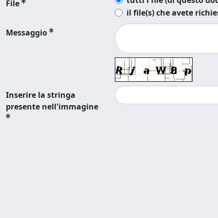
tutti i file (di questo 
File
il file(s) che avete richi
Messaggio
Inserire la stringa
presente nell'immagine