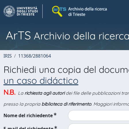
ArTS
Archivio della ricerca
IRIS
11368/2881064
Richiedi una copia del docu
un caso didáctico
N.B.
La
richiesta agli autori
dei file delle pubblicazioni tr
presso la propria
biblioteca di riferimento
. Maggiori informa
Nome del richiedente
E-mail del richiedente