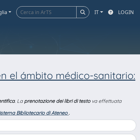
glia
IT
LOGIN
en el ámbito médico-sanitario:
ntifica
. La
prenotazione dei libri di testo
va effettuata
Sistema Bibliotecario di Ateneo
.