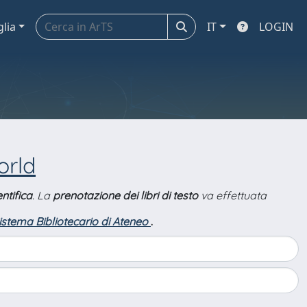
glia
IT
LOGIN
orld
ntifica
. La
prenotazione dei libri di testo
va effettuata
Sistema Bibliotecario di Ateneo
.