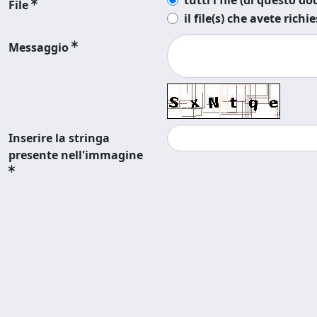
tutti i file (di questo 
File
il file(s) che avete richi
Messaggio
Inserire la stringa
presente nell'immagine