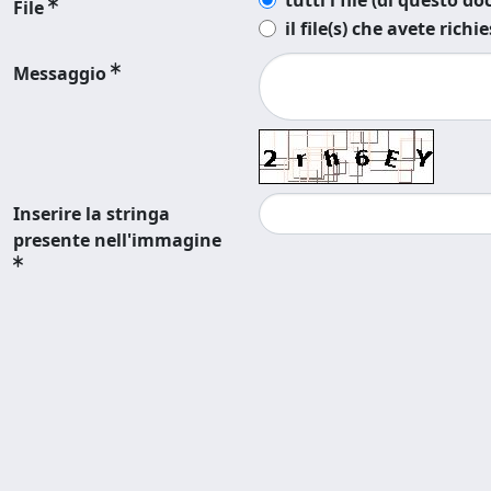
tutti i file (di questo 
File
il file(s) che avete richi
Messaggio
Inserire la stringa
presente nell'immagine