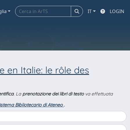
glia
IT
LOGIN
en Italie: le rôle des
ntifica
. La
prenotazione dei libri di testo
va effettuata
Sistema Bibliotecario di Ateneo
.