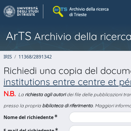
ArTS
Archivio della ricerca
IRIS
11368/2891342
Richiedi una copia del docu
institutions entre centre et p
N.B.
La
richiesta agli autori
dei file delle pubblicazioni tr
presso la propria
biblioteca di riferimento
. Maggiori informa
Nome del richiedente
E-mail del richiedente