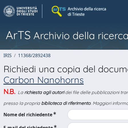
ArTS
Archivio della ricerca
IRIS
11368/2892438
Richiedi una copia del docu
Carbon Nanohorns
N.B.
La
richiesta agli autori
dei file delle pubblicazioni tr
presso la propria
biblioteca di riferimento
. Maggiori informa
Nome del richiedente
E-mail del richiedente