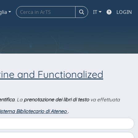
glia
IT
LOGIN
tine and Functionalized
ntifica
. La
prenotazione dei libri di testo
va effettuata
Sistema Bibliotecario di Ateneo
.