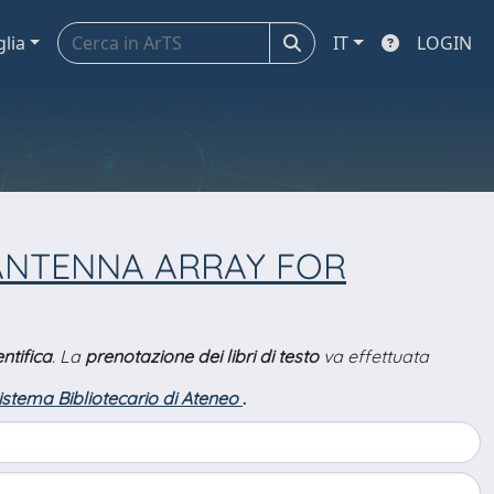
glia
IT
LOGIN
 ANTENNA ARRAY FOR
ntifica
. La
prenotazione dei libri di testo
va effettuata
Sistema Bibliotecario di Ateneo
.