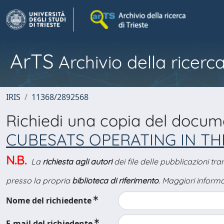
ArTS
Archivio della ricerca
IRIS
11368/2892568
Richiedi una copia del docu
CUBESATS OPERATING IN T
N.B.
La
richiesta agli autori
dei file delle pubblicazioni tr
presso la propria
biblioteca di riferimento
. Maggiori informa
Nome del richiedente
E-mail del richiedente