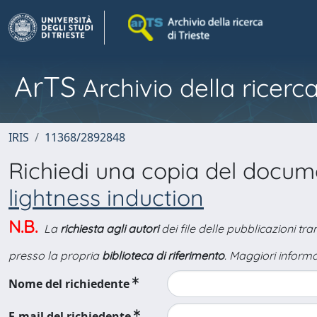
ArTS
Archivio della ricerca
IRIS
11368/2892848
Richiedi una copia del docu
lightness induction
N.B.
La
richiesta agli autori
dei file delle pubblicazioni tr
presso la propria
biblioteca di riferimento
. Maggiori informa
Nome del richiedente
E-mail del richiedente