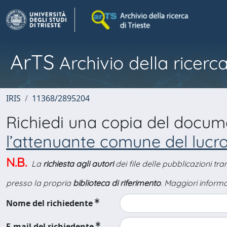
ArTS
Archivio della ricerca
IRIS
11368/2895204
Richiedi una copia del docu
l’attenuante comune del lucr
N.B.
La
richiesta agli autori
dei file delle pubblicazioni tr
presso la propria
biblioteca di riferimento
. Maggiori informa
Nome del richiedente
E-mail del richiedente