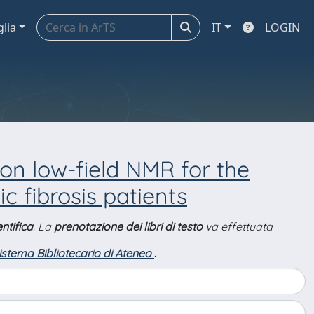
glia
IT
LOGIN
on low-field NMR for the
c fibrosis patients
ntifica
. La
prenotazione dei libri di testo
va effettuata
Sistema Bibliotecario di Ateneo
.