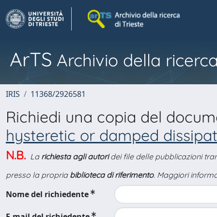
ArTS
Archivio della ricerca
IRIS
11368/2926581
Richiedi una copia del docu
hysteretic or damped dissipa
N.B.
La
richiesta agli autori
dei file delle pubblicazioni tr
presso la propria
biblioteca di riferimento
. Maggiori informa
Nome del richiedente
E-mail del richiedente