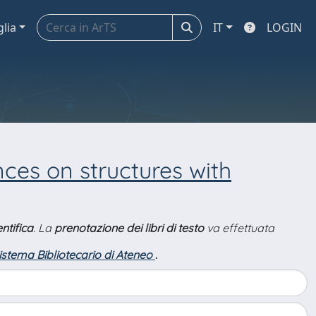
glia
IT
LOGIN
nces on structures with
ntifica
. La
prenotazione dei libri di testo
va effettuata
Sistema Bibliotecario di Ateneo
.