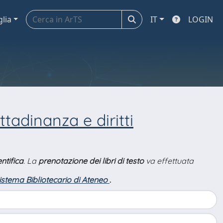
glia
IT
LOGIN
ittadinanza e diritti
ntifica
. La
prenotazione dei libri di testo
va effettuata
Sistema Bibliotecario di Ateneo
.