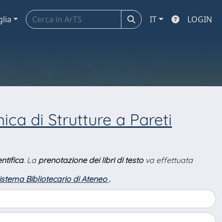
glia
IT
LOGIN
ica di Strutture a Pareti
ntifica
. La
prenotazione dei libri di testo
va effettuata
Sistema Bibliotecario di Ateneo
.