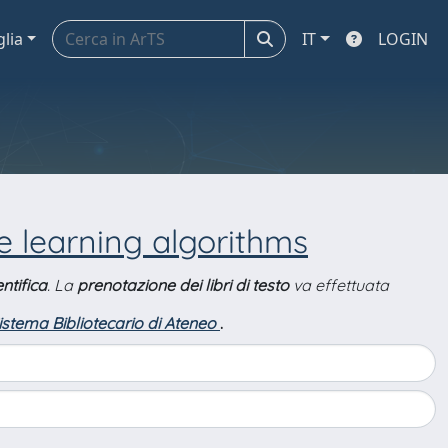
glia
IT
LOGIN
e learning algorithms
ntifica
. La
prenotazione dei libri di testo
va effettuata
Sistema Bibliotecario di Ateneo
.