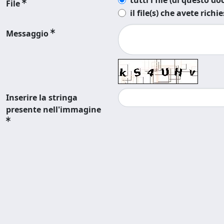
tutti i file (di questo 
File
il file(s) che avete richi
Messaggio
Inserire la stringa
presente nell'immagine