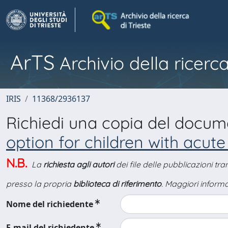
ArTS
Archivio della ricerca
IRIS
11368/2936137
Richiedi una copia del docu
option for children with acu
N.B.
La
richiesta agli autori
dei file delle pubblicazioni tr
presso la propria
biblioteca di riferimento
. Maggiori informa
Nome del richiedente
E-mail del richiedente