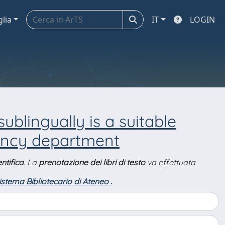
glia
IT
LOGIN
ublingually is a suitable
gency department
ntifica
. La
prenotazione dei libri di testo
va effettuata
Sistema Bibliotecario di Ateneo
.