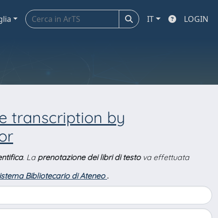
glia
IT
LOGIN
e transcription by
or
ntifica
. La
prenotazione dei libri di testo
va effettuata
Sistema Bibliotecario di Ateneo
.