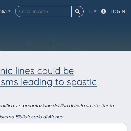
glia
IT
LOGIN
ic lines could be
sms leading to spastic
ntifica
. La
prenotazione dei libri di testo
va effettuata
Sistema Bibliotecario di Ateneo
.