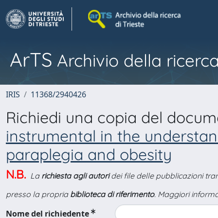
ArTS
Archivio della ricerca
IRIS
11368/2940426
Richiedi una copia del docu
instrumental in the understa
paraplegia and obesity
N.B.
La
richiesta agli autori
dei file delle pubblicazioni tr
presso la propria
biblioteca di riferimento
. Maggiori informa
Nome del richiedente