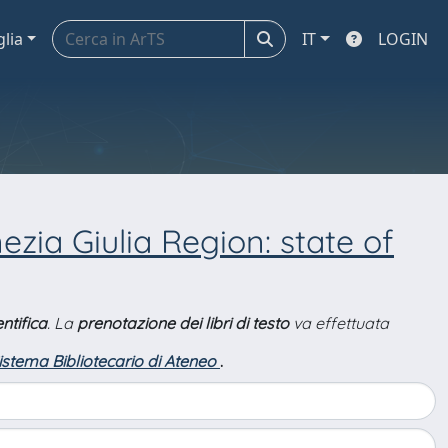
glia
IT
LOGIN
nezia Giulia Region: state of
ntifica
. La
prenotazione dei libri di testo
va effettuata
Sistema Bibliotecario di Ateneo
.