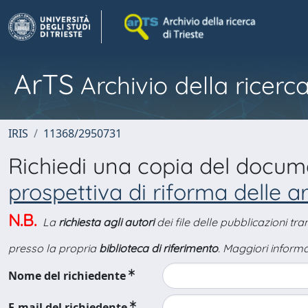
ArTS
Archivio della ricerca
IRIS
11368/2950731
Richiedi una copia del docu
prospettiva di riforma delle a
N.B.
La
richiesta agli autori
dei file delle pubblicazioni tr
presso la propria
biblioteca di riferimento
. Maggiori informa
Nome del richiedente
E-mail del richiedente