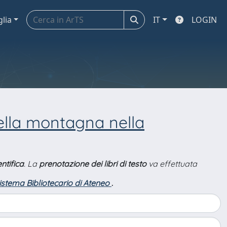
glia
IT
LOGIN
della montagna nella
ntifica
. La
prenotazione dei libri di testo
va effettuata
Sistema Bibliotecario di Ateneo
.