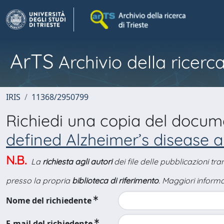
ArTS
Archivio della ricerca
IRIS
11368/2950799
Richiedi una copia del docu
defined Alzheimer’s disease a
N.B.
La
richiesta agli autori
dei file delle pubblicazioni tr
presso la propria
biblioteca di riferimento
. Maggiori informa
Nome del richiedente
E-mail del richiedente