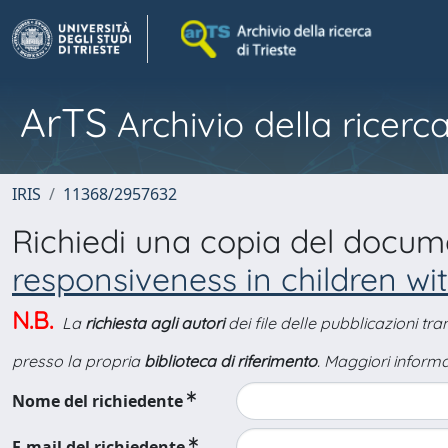
ArTS
Archivio della ricerca
IRIS
11368/2957632
Richiedi una copia del docu
responsiveness in children wi
N.B.
La
richiesta agli autori
dei file delle pubblicazioni tr
presso la propria
biblioteca di riferimento
. Maggiori informa
Nome del richiedente
E-mail del richiedente