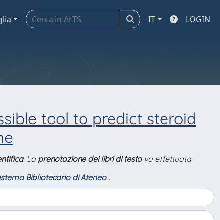
glia
IT
LOGIN
sible tool to predict steroid
me
ntifica
. La
prenotazione dei libri di testo
va effettuata
Sistema Bibliotecario di Ateneo
.