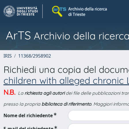
ArTS
Archivio della ricerca
IRIS
11368/2958902
Richiedi una copia del docu
children with alleged chronic
N.B.
La
richiesta agli autori
dei file delle pubblicazioni tr
presso la propria
biblioteca di riferimento
. Maggiori informa
Nome del richiedente
E-mail del richiedente