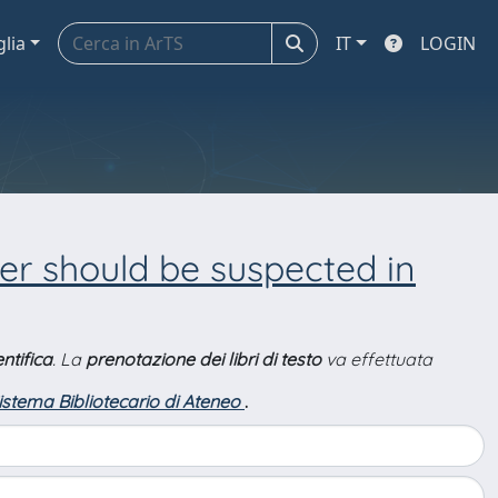
glia
IT
LOGIN
r should be suspected in
ntifica
. La
prenotazione dei libri di testo
va effettuata
Sistema Bibliotecario di Ateneo
.