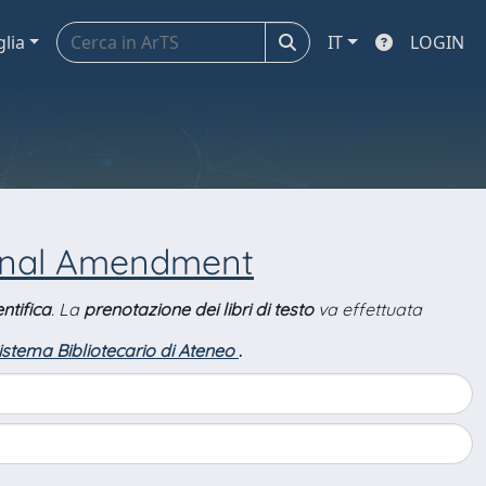
glia
IT
LOGIN
ional Amendment
ntifica
. La
prenotazione dei libri di testo
va effettuata
Sistema Bibliotecario di Ateneo
.