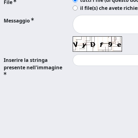
tutti i file (di questo 
File
il file(s) che avete richi
Messaggio
Inserire la stringa
presente nell'immagine