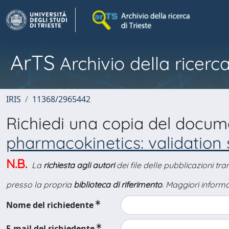
ArTS
Archivio della ricerca
IRIS
11368/2965442
Richiedi una copia del docu
pharmacokinetics: validation s
N.B.
La
richiesta agli autori
dei file delle pubblicazioni tr
presso la propria
biblioteca di riferimento
. Maggiori informa
Nome del richiedente
E-mail del richiedente