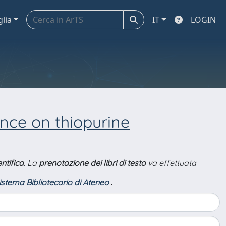
glia
IT
LOGIN
nce on thiopurine
ntifica
. La
prenotazione dei libri di testo
va effettuata
Sistema Bibliotecario di Ateneo
.