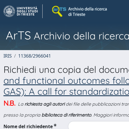
ArTS
Archivio della ricerca
IRIS
11368/2966041
Richiedi una copia del docu
and functional outcomes fol
GAS): A call for standardizati
N.B.
La
richiesta agli autori
dei file delle pubblicazioni tr
presso la propria
biblioteca di riferimento
. Maggiori informa
Nome del richiedente