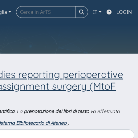
glia
IT
LOGIN
dies reporting perioperative
assignment surgery (MtoF
ntifica
. La
prenotazione dei libri di testo
va effettuata
Sistema Bibliotecario di Ateneo
.