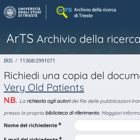
ArTS
Archivio della ricerca
IRIS
11368/2991071
Richiedi una copia del docu
Very Old Patients
N.B.
La
richiesta agli autori
dei file delle pubblicazioni tr
presso la propria
biblioteca di riferimento
. Maggiori informa
Nome del richiedente
E-mail del richiedente