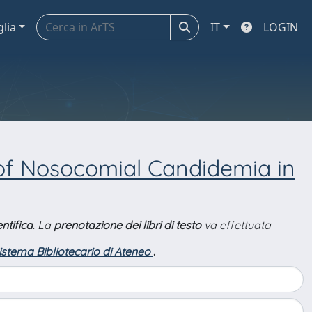
glia
IT
LOGIN
f Nosocomial Candidemia in
ntifica
. La
prenotazione dei libri di testo
va effettuata
Sistema Bibliotecario di Ateneo
.