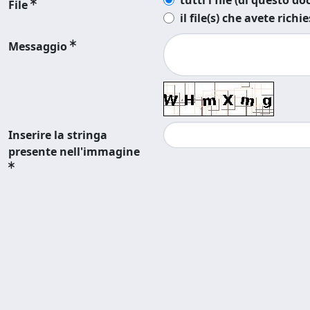
tutti i file (di questo 
File
il file(s) che avete richi
Messaggio
Inserire la stringa
presente nell'immagine