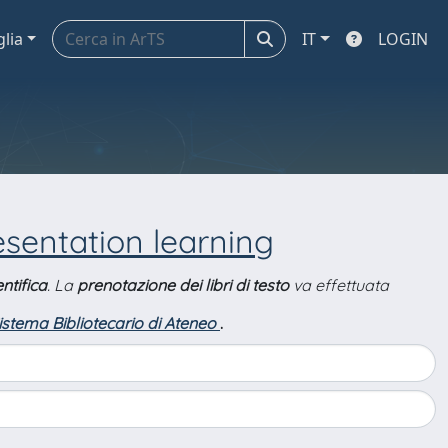
glia
IT
LOGIN
sentation learning
ntifica
. La
prenotazione dei libri di testo
va effettuata
Sistema Bibliotecario di Ateneo
.