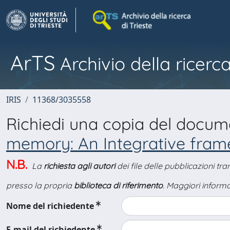
ArTS
Archivio della ricerca
IRIS
11368/3035558
Richiedi una copia del docu
memory: An Integrative fra
N.B.
La
richiesta agli autori
dei file delle pubblicazioni tr
presso la propria
biblioteca di riferimento
. Maggiori informa
Nome del richiedente
E-mail del richiedente