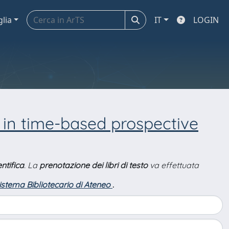
glia
IT
LOGIN
 in time-based prospective
ntifica
. La
prenotazione dei libri di testo
va effettuata
Sistema Bibliotecario di Ateneo
.