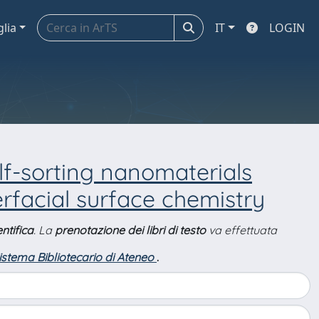
glia
IT
LOGIN
lf-sorting nanomaterials
erfacial surface chemistry
ntifica
. La
prenotazione dei libri di testo
va effettuata
Sistema Bibliotecario di Ateneo
.