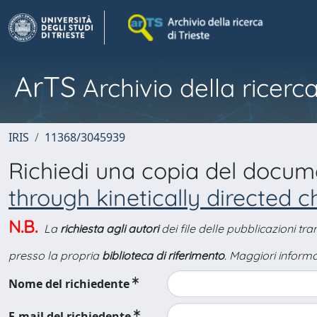
ArTS
Archivio della ricerca
IRIS
11368/3045939
Richiedi una copia del docu
through kinetically directed 
N.B.
La
richiesta agli autori
dei file delle pubblicazioni tr
presso la propria
biblioteca di riferimento
. Maggiori informa
Nome del richiedente
E-mail del richiedente