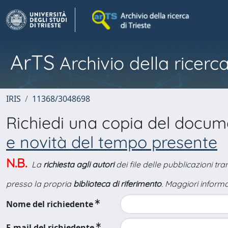
ArTS
Archivio della ricerca
IRIS
11368/3048698
Richiedi una copia del docu
e novità del tempo presente
N.B.
La
richiesta agli autori
dei file delle pubblicazioni tr
presso la propria
biblioteca di riferimento
. Maggiori informa
Nome del richiedente
E-mail del richiedente