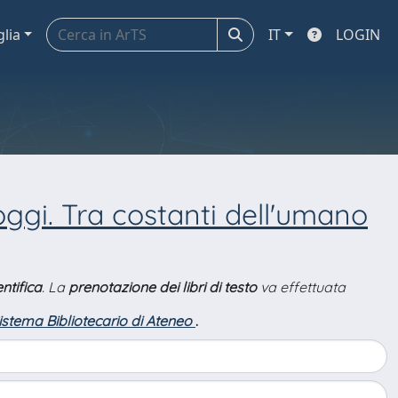
glia
IT
LOGIN
oggi. Tra costanti dell'umano
ntifica
. La
prenotazione dei libri di testo
va effettuata
Sistema Bibliotecario di Ateneo
.