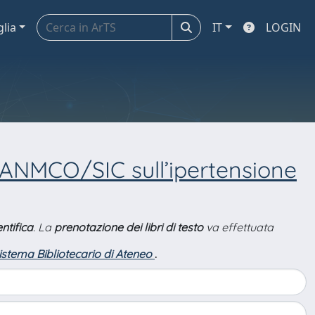
glia
IT
LOGIN
ANMCO/SIC sull’ipertensione
ntifica
. La
prenotazione dei libri di testo
va effettuata
Sistema Bibliotecario di Ateneo
.