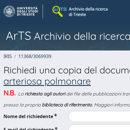
ArTS
Archivio della ricerca
IRIS
11368/3069939
Richiedi una copia del docu
arteriosa polmonare
N.B.
La
richiesta agli autori
dei file delle pubblicazioni tr
presso la propria
biblioteca di riferimento
. Maggiori informa
Nome del richiedente
E-mail del richiedente