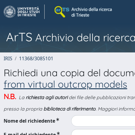
ArTS
Archivio della ricerca
IRIS
11368/3085101
Richiedi una copia del docu
from virtual outcrop models
N.B.
La
richiesta agli autori
dei file delle pubblicazioni tr
presso la propria
biblioteca di riferimento
. Maggiori informa
Nome del richiedente
E-mail del richiedente